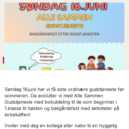
Velkommen!
PUBLISERT
3
.
juni
2024
KATEGORI
Arrangementer
Menighet
FilaKids
Søndag 16.juni har vi få siste ordinære gudstjeneste før
sommeren. Da avslutter vi med Alle Sammen
Gudstjeneste med bokutdeling til de som begynner i
1.klasse til høsten og bakgårdsfest med aktiviteter på
kirkekaffen!
Inviter med deg en kollega eller nabo til en hyggelig