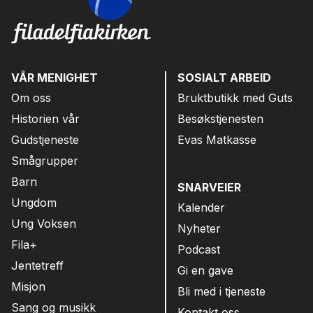
VÅR MENIGHET
SOSIALT ARBEID
Om oss
Bruktbutikk med Guts
Historien vår
Besøkstjenesten
Gudstjeneste
Evas Matkasse
Smågrupper
Barn
SNARVEIER
Ungdom
Kalender
Ung Voksen
Nyheter
Fila+
Podcast
Jentetreff
Gi en gave
Misjon
Bli med i tjeneste
Sang og musikk
Kontakt oss