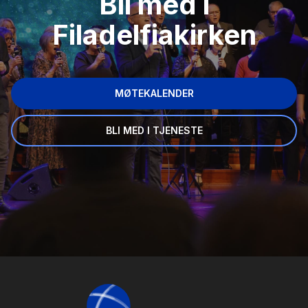
Bli med i
Filadelfiakirken
MØTEKALENDER
BLI MED I TJENESTE