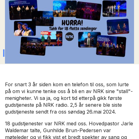
18 gudstjenester er sendt på NRK.
PUBLISERT
3
.
juni
2024
KATEGORI
Menighet
For snart 3 år siden kom en telefon til oss, som lurte
på om vi kunne tenke oss å bli en av NRK sine "stall"-
menigheter. Vi sa ja, og kort tid etterpå gikk første
gudstjeneste på NRK radio. 2,5 år senere ble siste
gudstjeneste sendt fra oss søndag 26.mai 2024.
18 gudstjenester var NRK med oss. Hovedpastor Jarle
Waldemar talte, Gunhilde Brun-Pedersen var
møteleder og vi fikk vist et bredt spekter av sang og