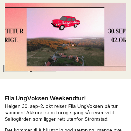
Fila UngVoksen reiser på tur til Saltögården 30.
sep–2. okt. Bli med!
PUBLISERT
9
.
september
2022
KATEGORI
Alle nyheter
Ung Voksen
Fila UngVoksen Weekendtur!
Helgen 30. sep–2. okt reiser Fila UngVoksen på tur
sammen! Akkurat som forrige gang så reiser vi til
Saltögården som ligger rett utenfor Strömstad!
Det kommer til å bli utrolig god stemning, mange nye